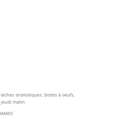
raîches aromatiques, boites à oeufs,
e jeudi matin
-DAMES