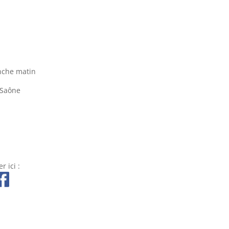
nche matin
-Saône
r ici :