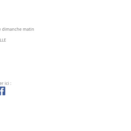
le dimanche matin
ILLE
r ici :