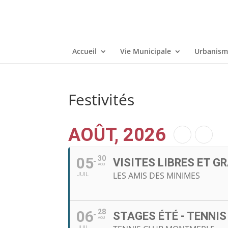
Accueil
Vie Municipale
Urbanisme
Festivités
AOÛT, 2026
05
30
VISITES LIBRES ET G
AOU
LES AMIS DES MINIMES
JUIL
06
28
STAGES ÉTÉ - TENNI
AOU
JUIL