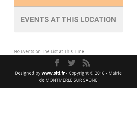
EVENTS AT THIS LOCATION
No Events on The List at This Time
Designed by
www.siti.fr
- Copyright © 2018 - Mairie
de MONTMERLE SUR SAONE