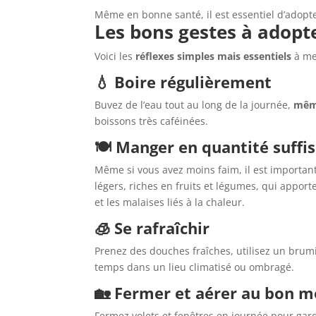
Même en bonne santé, il est essentiel d’adopt
Les bons gestes à adopt
Voici les
réflexes simples mais essentiels
à met
💧
Boire régulièrement
Buvez de l’eau tout au long de la journée,
même
boissons très caféinées.
🍽
Manger en quantité suffi
Même si vous avez moins faim, il est importan
légers, riches en fruits et légumes, qui apport
et les malaises liés à la chaleur.
🧊
Se rafraîchir
Prenez des douches fraîches, utilisez un brum
temps dans un lieu climatisé ou ombragé.
🏡
Fermer et aérer au bon 
Fermez volets et fenêtres en journée pour garde