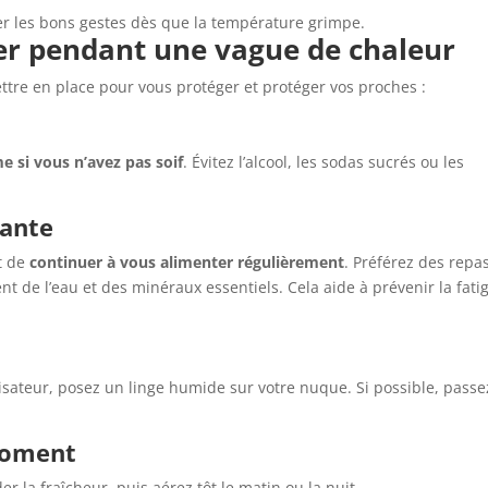
er les bons gestes dès que la température grimpe.
er pendant une vague de chaleur
tre en place pour vous protéger et protéger vos proches :
 si vous n’avez pas soif
. Évitez l’alcool, les sodas sucrés ou les
sante
t de
continuer à vous alimenter régulièrement
. Préférez des repa
ent de l’eau et des minéraux essentiels. Cela aide à prévenir la fati
isateur, posez un linge humide sur votre nuque. Si possible, passe
moment
r la fraîcheur, puis aérez tôt le matin ou la nuit.