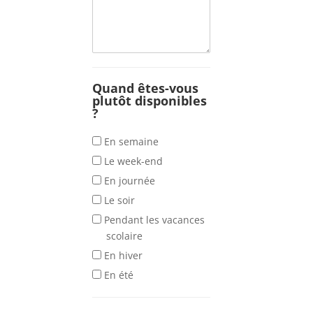
Quand êtes-vous
plutôt disponibles
?
Quand
En semaine
êtes-
Le week-end
vous
En journée
plutôt
Le soir
disponibles
Pendant les vacances
?
scolaire
En hiver
En été