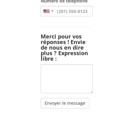
Numéro de téléphone
Merci pour vos
réponses ! Envie
de nous en dire
plus ? Expression
libre :
Merci
pour
vos
réponses
!
Envie
de
nous
en
dire