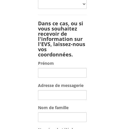
Seriez-
vous
prêts
à
Dans ce cas, ou si
vous souhaitez
les
recevoir de
faire
l'information sur
partager
l'EVS, laissez-nous
?
vos
coordonnées.
Prénom
Adresse de messagerie
Nom de famille