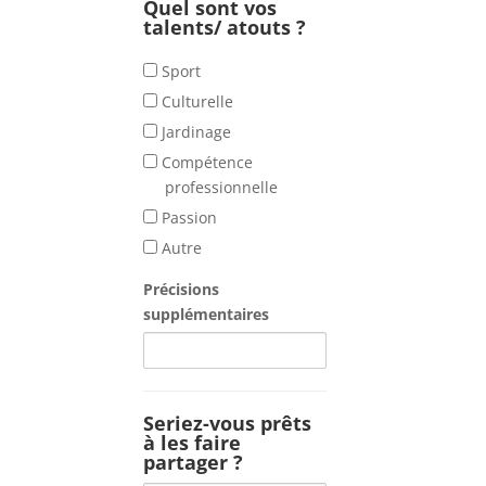
Quel sont vos
talents/ atouts ?
Quel
Sport
sont
Culturelle
vos
Jardinage
talents/
Compétence
atouts
professionnelle
?
Passion
Autre
Précisions
supplémentaires
Seriez-vous prêts
à les faire
partager ?