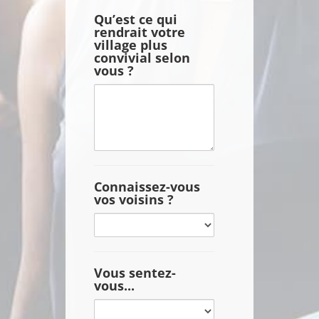
vous
Qu’est ce qui
rendrait votre
vous
village plus
sentez
convivial selon
bien
vous ?
à
Qu’est
Montmerle
ce
sur
qui
Saône
rendrait
?
votre
village
Connaissez-vous
plus
vos voisins ?
convivial
Connaissez-
selon
vous
vous
vos
?
voisins
Vous sentez-
vous...
?
Vous