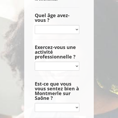
Quel âge avez-
vous ?
Quel
âge
avez-
vous
Exercez-vous une
activité
?
professionnelle ?
Exercez-
vous
une
activité
Est-ce que vous
vous sentez bien à
professionnelle
Montmerle sur
?
Saône ?
Est-
ce
que