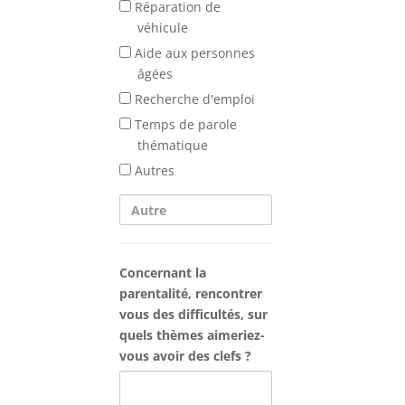
dans
soutien
Réparation de
les
pourrait
véhicule
alentours
vous
Aide aux personnes
?
aider
âgées
Si
?
Recherche d'emploi
oui,
Temps de parole
lesquels
thématique
?
Autres
Autre
Concernant la
parentalité, rencontrer
vous des difficultés, sur
quels thèmes aimeriez-
vous avoir des clefs ?