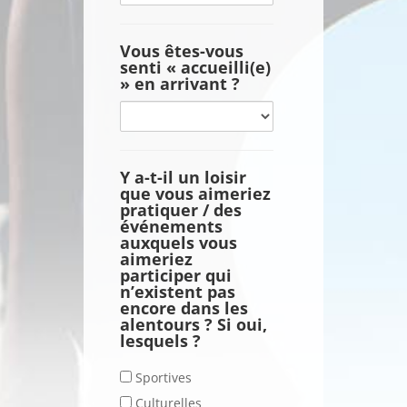
sentez-
vous...
Vous êtes-vous
senti « accueilli(e)
» en arrivant ?
Vous
êtes-
vous
senti
Y a-t-il un loisir
que vous aimeriez
«
pratiquer / des
accueilli(e)
événements
»
auxquels vous
en
aimeriez
participer qui
arrivant
n’existent pas
?
encore dans les
alentours ? Si oui,
lesquels ?
Y
Sportives
a-
Culturelles