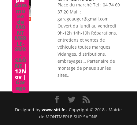
SAÔ
Com
Place du marché Tel : 04 74 69
NE
|
mu
12N
37 20 Mail :
ne
ov
|
garageauger@gmail.com
de
Gar
Ouvert du lundi au vendredi :
MO
age
NT
9h-12h 14h-19h Réparations,
MER
entretiens et ventes de
LE-
véhicules toutes marques.
SUR
-
Vidanges, distributions,
SAÔ
embrayages… Partenaire de
NE
|
montage de pneus sur les
12N
sites...
ov
|
Gar
age
Designed by
www.siti.fr
- Copyright © 2018 - Mairie
de MONTMERLE SUR SAONE