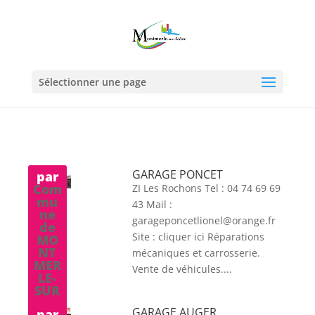
Sélectionner une page
GARAGE PONCET
par
Com
ZI Les Rochons Tel : 04 74 69 69
mu
43 Mail :
ne
garageponcetlionel@orange.fr
de
Site : cliquer ici Réparations
MO
NT
mécaniques et carrosserie.
MER
Vente de véhicules....
LE-
SUR
-
GARAGE AUGER
par