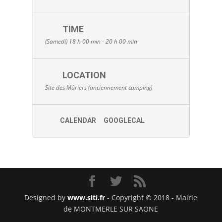
TIME
(Samedi) 18 h 00 min - 20 h 00 min
LOCATION
Site des Mûriers (anciennement camping)
CALENDAR
GOOGLECAL
Designed by
www.siti.fr
- Copyright © 2018 - Mairie
de MONTMERLE SUR SAONE